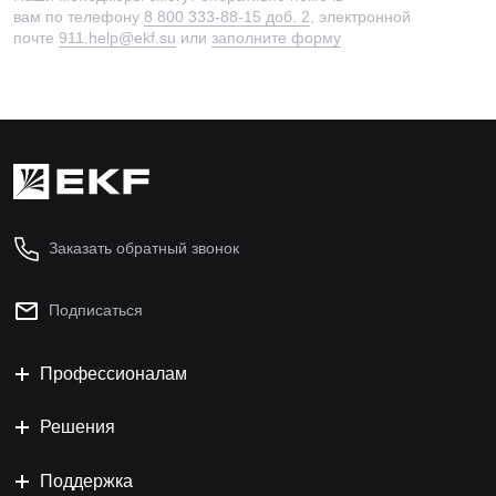
вам по телефону
8 800 333-88-15 доб. 2
, электронной
почте
911.help@ekf.su
или
заполните форму
Заказать обратный звонок
Подписаться
Профессионалам
Решения
Поддержка