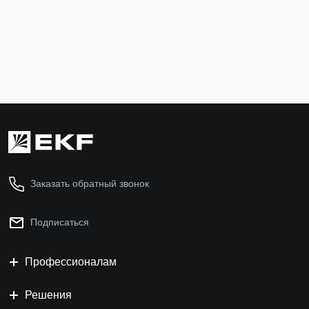
267 ₽
572 ₽
В корзину
В ко
Заказать обратный звонок
Подписаться
Профессионалам
Решения