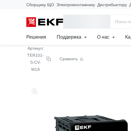
Сборщику ЩО
Электромонтажнику
Дистрибьютору
Главная
Продукция
Автоматизация и КИП
Измерители-р
Измеритель-регулятор
Решения
Поддержка
О нас
Ка
Артикул:
TER101-
Сравнить
S-CV-
M1A