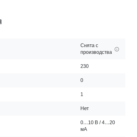
я
Снята с
производства
230
0
1
Нет
0…10 В / 4…20
мА