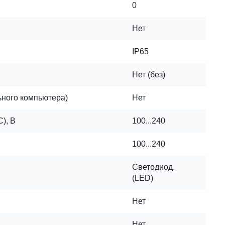
0
Нет
IP65
Нет (без)
ного компьютера)
Нет
), В
100...240
100...240
Светодиод.
(LED)
Нет
Нет