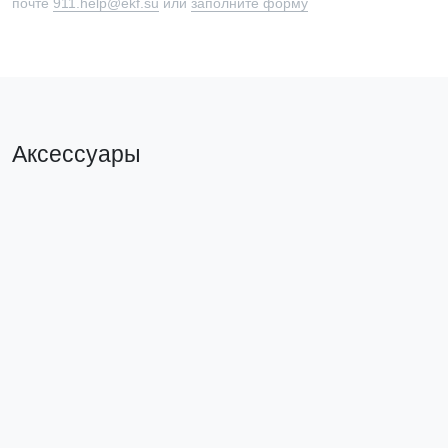
почте
911.help@ekf.su
или
заполните форму
Аксессуары