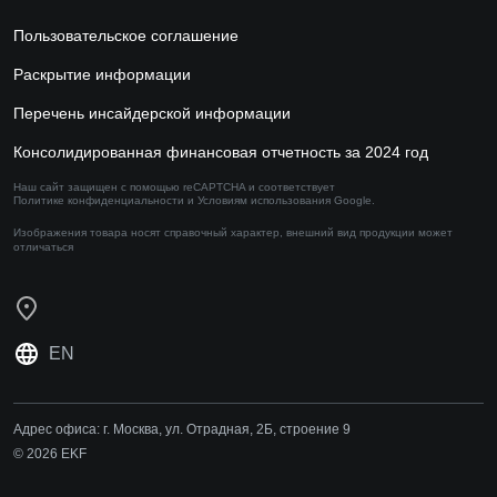
Пользовательское соглашение
Раскрытие информации
Перечень инсайдерской информации
Консолидированная финансовая отчетность за 2024 год
Наш сайт защищен с помощью reCAPTCHA и соответствует
Политике конфиденциальности
и
Условиям использования
Google.
Изображения товара носят справочный характер,
внешний вид продукции может
отличаться
EN
Адрес офиса:
г. Москва, ул. Отрадная, 2Б, строение 9
© 2026 EKF