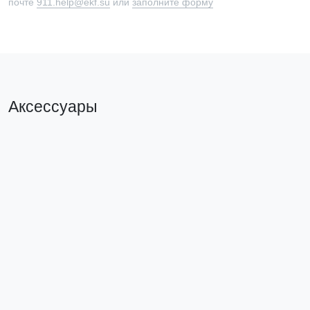
почте
911.help@ekf.su
или
заполните форму
Аксессуары