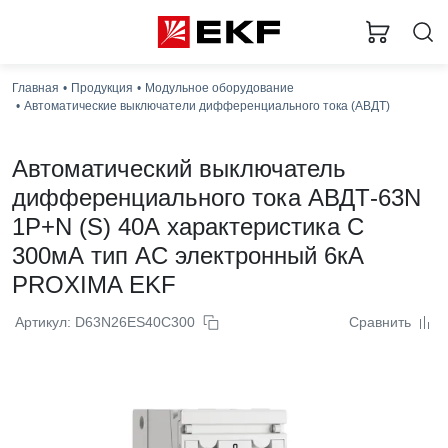
За
Главная
Продукция
Модульное оборудование
Автоматические выключатели дифференциального тока (АВДТ)
Автоматический выключатель
дифференциального тока АВДТ-63N
1P+N (S) 40А характеристика C
300мА тип AC электронный 6кА
PROXIMA EKF
Артикул: D63N26ES40C300
Сравнить