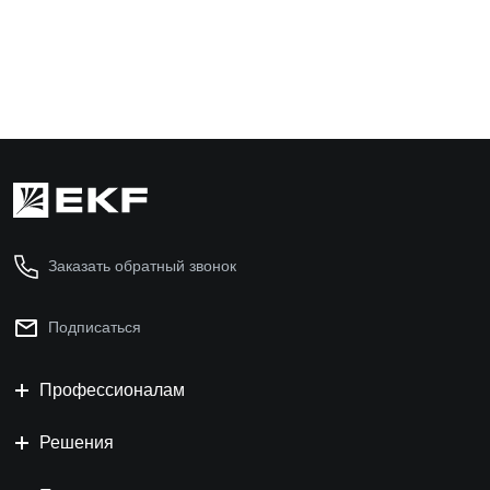
Найти аналог
В ко
Заказать обратный звонок
Подписаться
Профессионалам
Решения