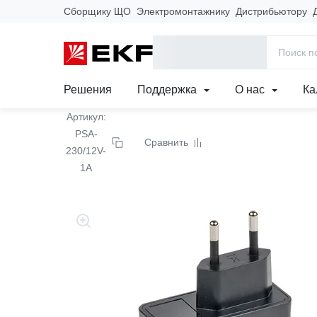
Сборщику ЩО
Электромонтажнику
Дистрибьютору
Главная
Продукция
Блок питания PSA-230
Решения
Поддержка
О нас
Ка
Артикул:
PSA-
Сравнить
230/12V-
1A