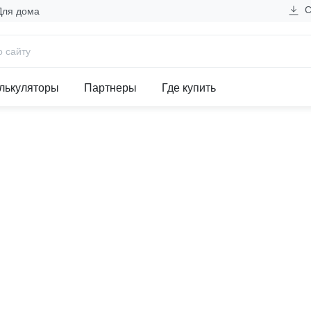
С
Для дома
/12V-1A EKF PROxima
лькуляторы
Партнеры
Где купить