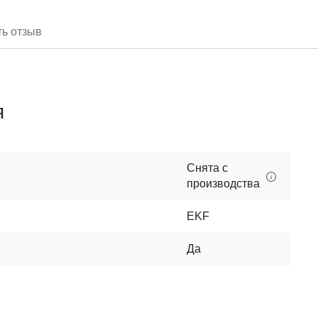
ть отзыв
я
Снята с
производства
EKF
Да