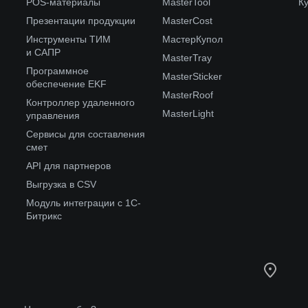
POS-материалы
MasterTool
К
Презентации продукции
MasterCost
Инструменты ТИМ
МастерКупол
и САПР
MasterTray
Программное
MasterSticker
обеспечение EKF
MasterRoof
Контроллер удаленного
MasterLight
управления
Сервисы для составления
смет
API для партнеров
Выгрузка в CSV
Модуль интеграции с 1С-
Битрикс