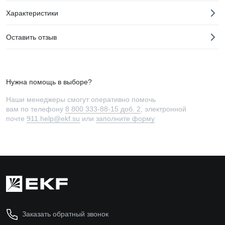
Характеристики
Оставить отзыв
Нужна помощь в выборе?
Наши менеджеры смогут оперативно помочь
вам по телефону
8 800 333-88-15 доб. 2
, электронной
почте
911.help@ekf.su
или
заполните форму
Заказать обратный звонок