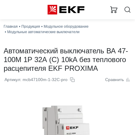
Заг
Главная
Продукция
Модульное оборудование
Модульные автоматические выключатели
Автоматический выключатель ВА 47-
100M 1P 32А (C) 10kA без теплового
расцепителя EKF PROXIMA
Артикул: mcb47100m-1-32C-pro
Сравнить