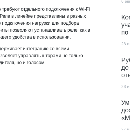
6 авг
 требуют отдельного подключения к Wi-Fi
. Реле в линейке представлены в разных
Ко
е подключения нагрузки для подбора
уч
иты позволяют устанавливать реле, как в
по
ьшего удобства в использовании.
28 и
держивает интеграцию со всеми
зволяет управлять шторами не только
Ру
ителя, но и голосом.
до
от
28 и
Ум
до
«М
27 и