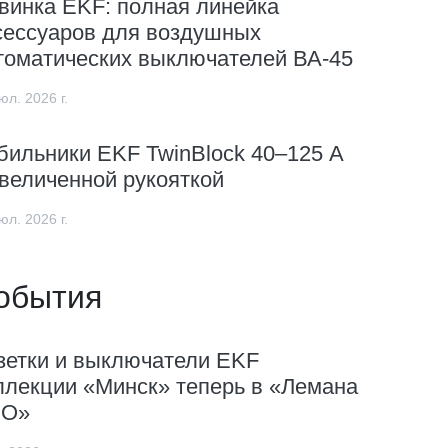
винка EKF: полная линейка
сессуаров для воздушных
томатических выключателей ВА-45
юл. 2026 г.
бильники EKF TwinBlock 40–125 А
увеличенной рукояткой
юл. 2026 г.
обытия
зетки и выключатели EKF
ллекции «Минск» теперь в «Лемана
О»