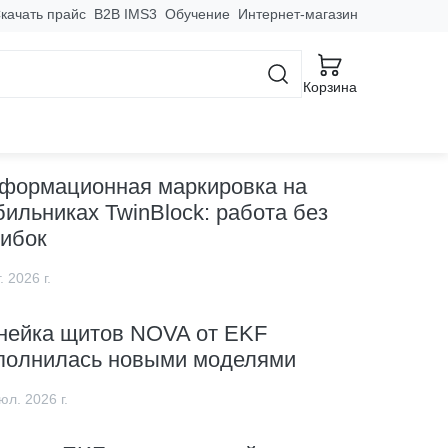
качать прайс
B2B IMS3
Обучение
Интернет-магазин
Корзина
овинки
формационная маркировка на
бильниках TwinBlock: работа без
ибок
. 2026 г.
нейка щитов NOVA от EKF
полнилась новыми моделями
юл. 2026 г.