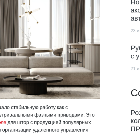
Но
ак
ав
23 и
Ру
с 
21 и
С
ало стабильную работу как с
Ро
нутривальными фазными приводами. Это
ко
еле
для штор с продукцией популярных
ПР
я организации удаленного управления