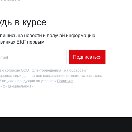
удь в курсе
пишись на новости и получай информацию
овинках EKF первым
Подписаться
аю согласие ООО «Электрорешения» на обработку
ерсональных данных для направления рекламных рассылок
б акциях и продукции на условиях
Политики
онфиденциальности