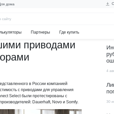
С
Для дома
овместимы с лучшими приводами для управления шторами
Н
енда EKF
лькуляторы
Партнеры
Где купить
шими приводами
Ин
ру
торами
ош
4 авг
редставленного в России компанией
Ли
стимость с приводами для управления
по
nect Select были протестированы с
30 и
роизводителей: Dauerhaft, Novo и Somfy.