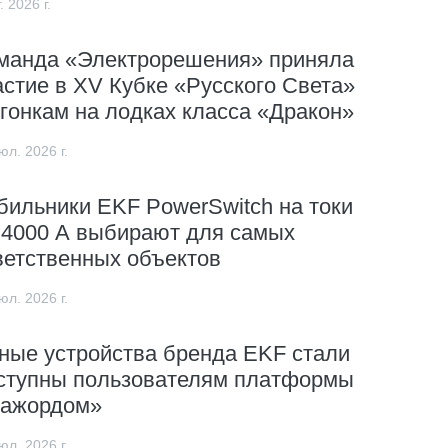
. 2026 г.
манда «Электрорешения» приняла
астие в XV Кубке «Русского Света»
 гонкам на лодках класса «Дракон»
юл. 2026 г.
бильники EKF PowerSwitch на токи
 4000 А выбирают для самых
ветственных объектов
юл. 2026 г.
ные устройства бренда EKF стали
ступны пользователям платформы
ажордом»
юл. 2026 г.