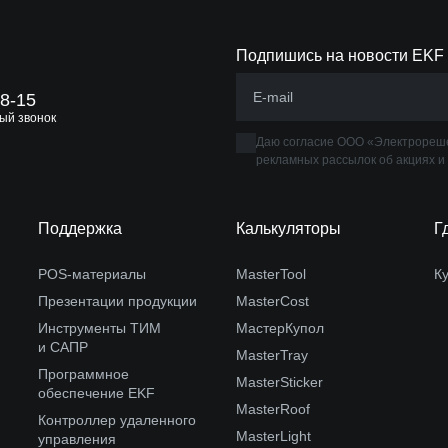
Подпишись на новости EKF
88-15
ый звонок
Даю согласие ООО «Электрореше
рекламных рассылок об акциях и
Поддержка
Калькуляторы
Г
POS-материалы
MasterTool
К
Презентации продукции
MasterCost
Инструменты ТИМ
МастерКупол
и САПР
MasterTray
Программное
MasterSticker
обеспечение EKF
MasterRoof
Контроллер удаленного
MasterLight
управления