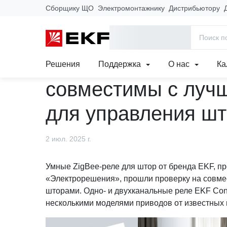
Сборщику ЩО
Электромонтажнику
Дистрибьютору
Главная
Новости
События
ZigBee-реле от бренда EKF с
ZigBee-реле от бр
Решения
Поддержка
О нас
Ка
совместимы с луч
для управления ш
2 июл. 2025 г.
Умные ZigBee-реле для штор от бренда EKF, п
«Электрорешения», прошли проверку на совме
шторами. Одно- и двухканальные реле EKF Con
несколькими моделями приводов от известных п