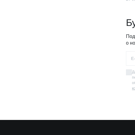
Б
Под
о н
Д
п
о
к