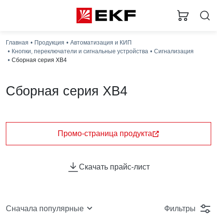
Главная
Продукция
Автоматизация и КИП
Кнопки, переключатели и сигнальные устройства
Сигнализация
Сборная серия XB4
Сборная серия XB4
Сборные кнопки и переключатели серии XB4
предназначены для оперативного управления
технологическим оборудованием в условиях,
Промо-страница продукта
требующих повышенной защиты.
Теперь серия
доступна со степенью защиты IP65 для
использования в пыльных средах и помещениях с
Скачать прайс-лист
повышенной влажностью.
Ключевая особенность серии — модульная конструкция:
исполнительный механизм (кнопка, переключатель,
ключ), арматура (цветная линза и корпус) и
Фильтры
Сначала популярные