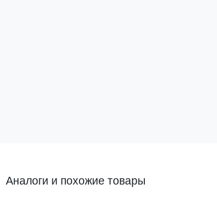
Крюк с резьбой ВТ8 EKF PROxima
bt-8
Нет в наличии
Подписаться
Аналоги и похожие товары
Прямой аналог