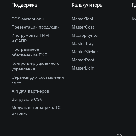
Поддержка
Калькуляторы
Г
POS-материалы
MasterTool
К
Презентации продукции
MasterCost
Инструменты ТИМ
МастерКупол
и САПР
MasterTray
Программное
MasterSticker
обеспечение EKF
MasterRoof
Контроллер удаленного
MasterLight
управления
Сервисы для составления
смет
API для партнеров
Выгрузка в CSV
Модуль интеграции с 1С-
Битрикс