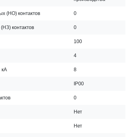
ых (НО) контактов
0
(НЗ) контактов
0
100
4
 кА
8
IP00
актов
0
Нет
Нет