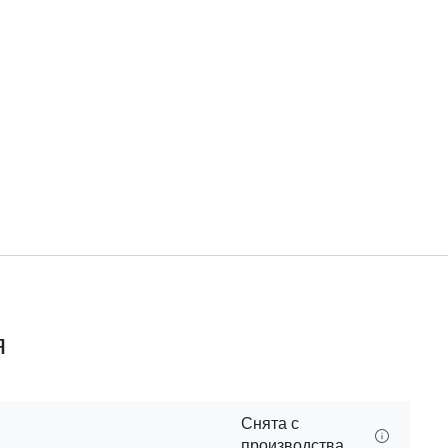
я
Снята с
производства