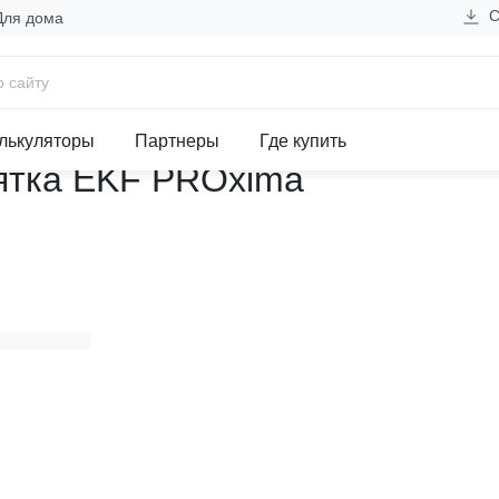
С
Для дома
тель ВР32-31А70220 100А, 2 
лькуляторы
Партнеры
Где купить
оятка EKF PROxima