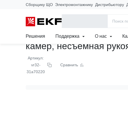
Сборщику ЩО
Электромонтажнику
Дистрибьютору
Главная
Продукция
Выключатель-разъедини
Решения
Поддержка
О нас
Ка
камер, несъемная рук
Артикул:
vr32-
Сравнить
31a70220