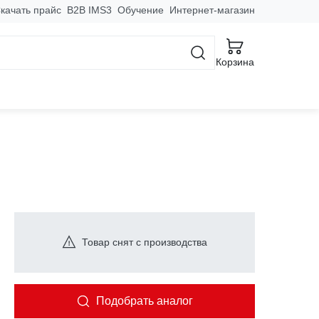
качать прайс
B2B IMS3
Обучение
Интернет-магазин
Корзина
направления, без д/г
Товар снят с производства
Подобрать аналог