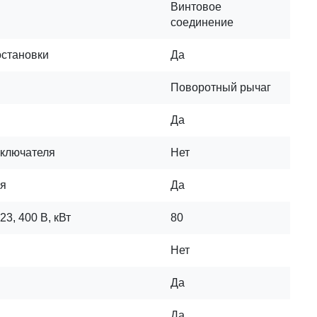
Винтовое
соединение
остановки
Да
Поворотный рычаг
Да
ыключателя
Нет
ля
Да
3, 400 В, кВт
80
Нет
Да
Да