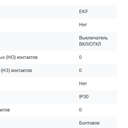
EKF
Нет
Выключатель
ВКЛ/ОТКЛ
ых (НО) контактов
0
(НЗ) контактов
0
Нет
IP30
актов
0
Болтовое