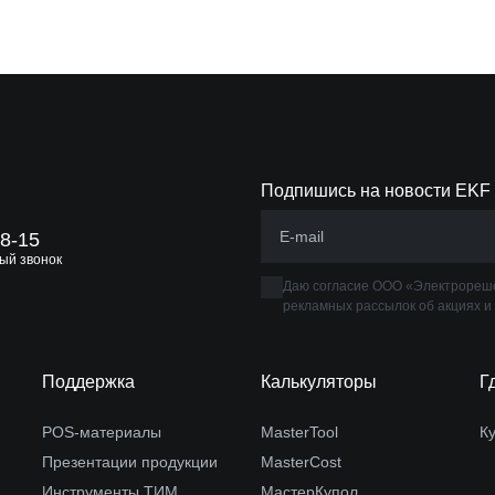
Подпишись на новости EKF
88-15
ый звонок
Даю согласие ООО «Электрореше
рекламных рассылок об акциях и
Поддержка
Калькуляторы
Г
POS-материалы
MasterTool
К
Презентации продукции
MasterCost
Инструменты ТИМ
МастерКупол