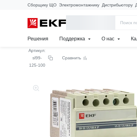
Сборщику ЩО
Электромонтажнику
Дистрибьютору
Главная
Продукция
Силовое оборудование
Выключатели 
Выключатель нагрузки 
Решения
Поддержка
О нас
Ка
Артикул:
sl99-
Сравнить
125-100