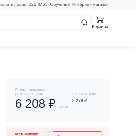
качать прайс
B2B IMS3
Обучение
Интернет-магазин
и нагрузки ВН-99
Корзина
ima
Рекомендованная
розничная цена
Базовая цена
6 208 ₽
8 278 ₽
за шт
Нет в наличии