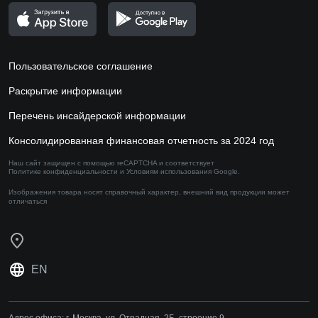
Пользовательское соглашение
Раскрытие информации
Перечень инсайдерской информации
Консолидированная финансовая отчетность за 2024 год
Наш сайт защищен с помощью reCAPTCHA и соответствует
Политике конфиденциальности
и
Условиям использования
Google.
Изображения товара носят справочный характер,
внешний вид продукции может
отличаться
EN
Адрес офиса:
г. Москва, ул. Отрадная, 2Б, строение 9