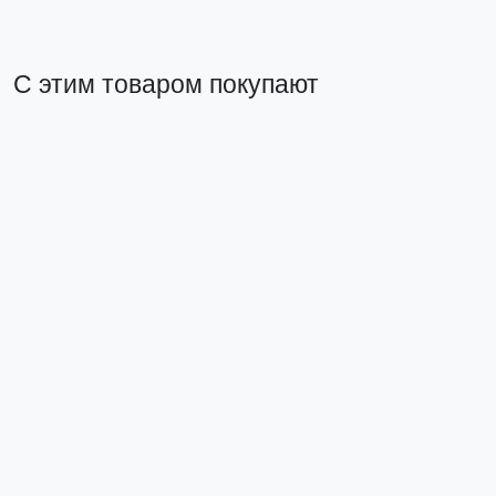
С этим товаром покупают
Многофункциональный измерительный прибор
Программиру