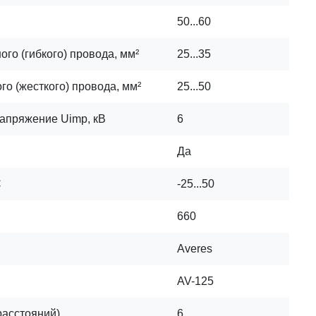
50...60
го (гибкого) провода, мм²
25...35
о (жесткого) провода, мм²
25...50
апряжение Uimp, кВ
6
Да
C
-25...50
660
Averes
AV-125
расстояний)
6