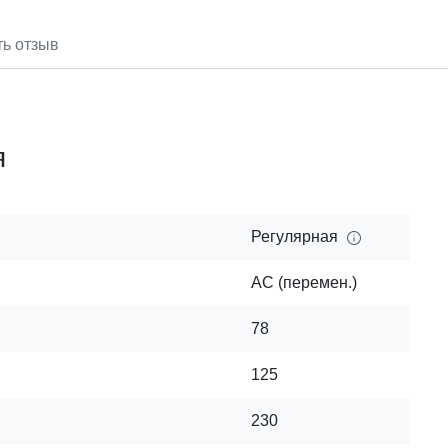
ть отзыв
я
Регулярная
AC (перемен.)
78
125
230