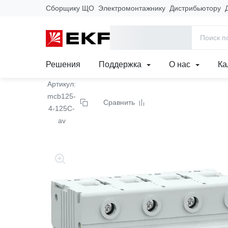
Сборщику ЩО
Электромонтажнику
Дистрибьютору
Главная
Продукция
Модульное оборудование
Модульные
Выключатель автоматич
Решения
Поддержка
О нас
Ка
Артикул:
mcb125-
Сравнить
4-125C-
av