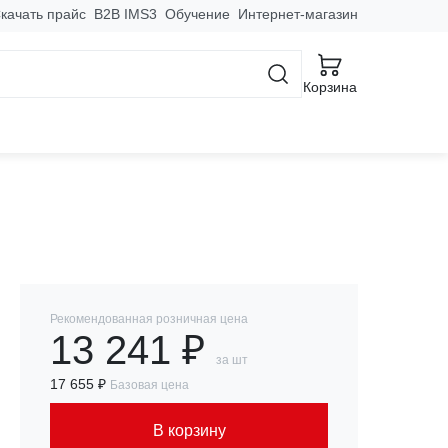
качать прайс
B2B IMS3
Обучение
Интернет-магазин
Корзина
0kA EKF AVERES
Рекомендованная розничная цена
13 241 ₽
за шт
17 655 ₽
Базовая цена
В корзину