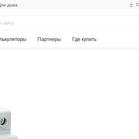
С
Для дома
 автоматические выключатели
еский AV-125 4P 125A (C) 1
лькуляторы
Партнеры
Где купить