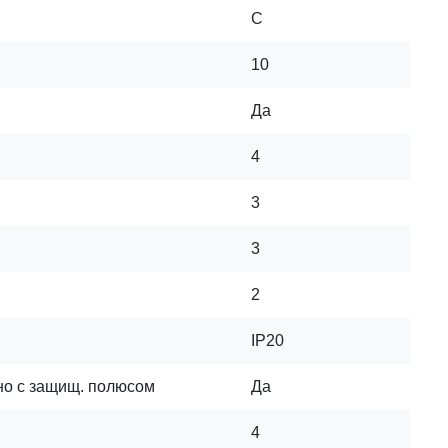
C
10
Да
4
3
3
2
IP20
но с защищ. полюсом
Да
4