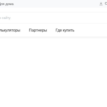
С
Для дома
 автоматические выключатели
еский AV-10 DC 2P 16A (C) 
лькуляторы
Партнеры
Где купить