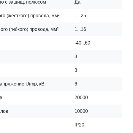
но с защищ. полюсом
Да
о (жесткого) провода, мм²
1...25
го (гибкого) провода, мм²
1...16
C
-40...60
3
3
апряжение Uimp, кВ
6
в
20000
клов
10000
IP20