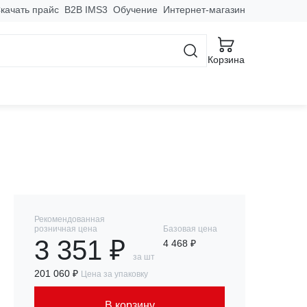
качать прайс
B2B IMS3
Обучение
Интернет-магазин
Корзина
10kA EKF AVERES
Рекомендованная
розничная цена
Базовая цена
3 351 ₽
4 468 ₽
за шт
201 060 ₽
Цена за упаковку
В корзину