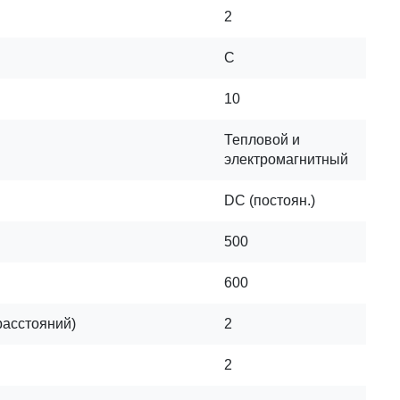
2
C
10
Тепловой и
электромагнитный
DC (постоян.)
500
600
расстояний)
2
2