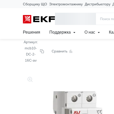
Сборщику ЩО
Электромонтажнику
Дистрибьютору
Главная
Продукция
Модульное оборудование
Модульные
Выключатель автоматич
Решения
Поддержка
О нас
Ка
Артикул:
mcb10-
Сравнить
DC-2-
16C-av