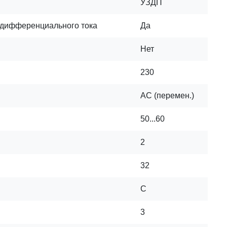
УЗДП
 дифференциального тока
Да
Нет
230
AC (перемен.)
50...60
2
32
C
3