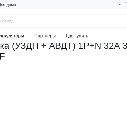
С
Для дома
 защиты от дугового пробоя и искрения (УЗДП, УЗИС)
дугового пробоя с автоматич
лькуляторы
Партнеры
Где купить
ка (УЗДП + АВДТ) 1P+N 32А 3
KF