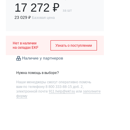
17 272 ₽
за шт
23 029 ₽
Базовая цена
Нет в наличии
Узнать о поступлении
на складах EKF
Наличие у партнеров
Нужна помощь в выборе?
Наши менеджеры смогут оперативно помочь
вам по телефону
8 800 333-88-15 доб. 2
,
электронной почте
911.help@ekf.su
или
заполните
форму