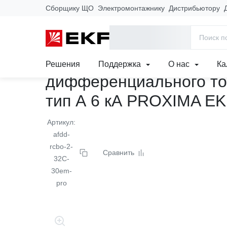
Сборщику ЩО
Электромонтажнику
Дистрибьютору
Главная
Продукция
Модульное оборудование
Устройства
Устройство защиты от 
Решения
Поддержка
О нас
Ка
дифференциального то
тип А 6 кА PROXIMA E
Артикул:
afdd-
rcbo-2-
Сравнить
32C-
30em-
pro