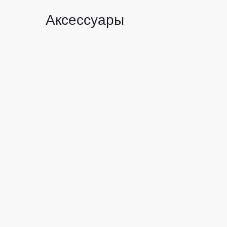
Аксессуары
Зажим на DIN-рейку 2 винта HDW-