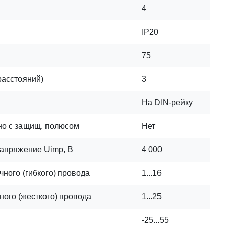
4
IP20
75
расстояний)
3
На DIN-рейку
но с защищ. полюсом
Нет
апряжение Uimp, В
4 000
ного (гибкого) провода
1...16
ого (жесткого) провода
1...25
-25...55