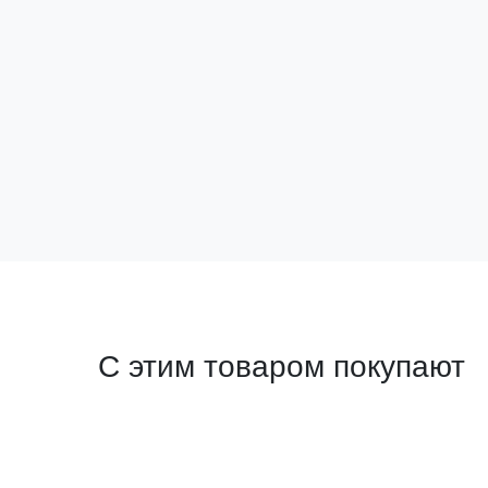
201 EKF PROxima
Артикул:
ahdw-201
32 ₽
за шт
В корзину
С этим товаром покупают