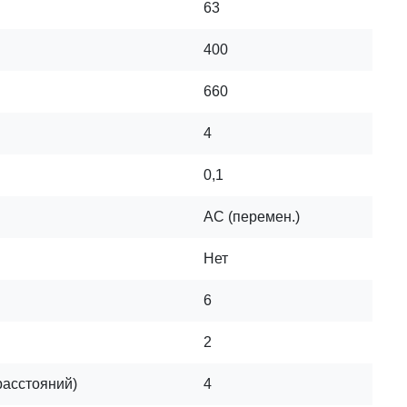
63
400
660
4
0,1
AC (перемен.)
Нет
6
2
расстояний)
4