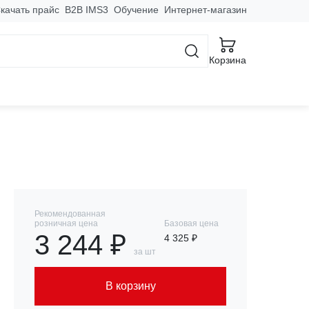
качать прайс
B2B IMS3
Обучение
Интернет-магазин
Корзина
3А 100мА тип AC эл-
Рекомендованная
розничная цена
Базовая цена
3 244 ₽
4 325 ₽
за шт
В корзину