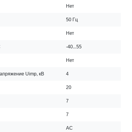
Нет
50 Гц
Нет
C
-40...55
Нет
апряжение Uimp, кВ
4
20
7
7
AC