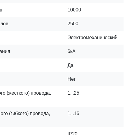
в
10000
клов
2500
Электромеханический
кания
6кA
Да
Нет
о (жесткого) провода,
1...25
го (гибкого) провода,
1...16
IP20