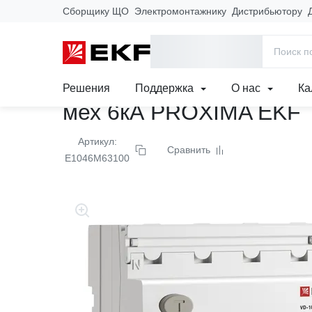
Сборщику ЩО
Электромонтажнику
Дистрибьютору
Главная
Продукция
Модульное оборудование
Выключате
Выключатель дифферен
Решения
Поддержка
О нас
Ка
мех 6кА PROXIMA EKF
Артикул:
Сравнить
E1046M63100