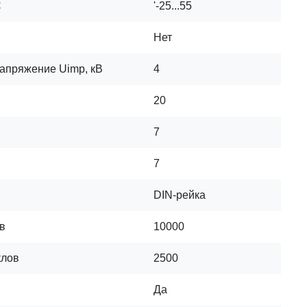
C
'-25...55
Нет
апряжение Uimp, кВ
4
20
7
7
DIN-рейка
в
10000
клов
2500
Да