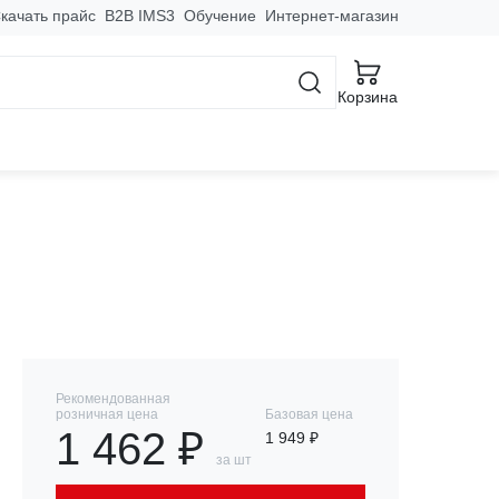
качать прайс
B2B IMS3
Обучение
Интернет-магазин
Корзина
5А 30мА тип АС
Рекомендованная
розничная цена
Базовая цена
1 462 ₽
1 949 ₽
за шт