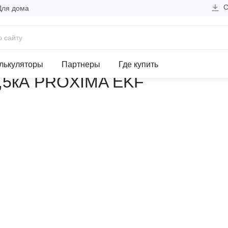
С
Для дома
ли дифференциального тока (УЗО)
циального тока ВД-100 2P 2
лькуляторы
Партнеры
Где купить
4,5кА PROXIMA EKF