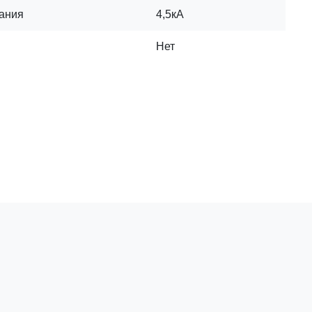
кания
4,5кА
Нет