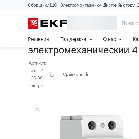
Сборщику ЩО
Электромонтажнику
Дистрибьютору
Главная
Продукция
Модульное оборудование
Выключате
Выключатель дифферен
Решения
Поддержка
О нас
Ка
электромеханический 
Артикул:
elcb-2-
Сравнить
25-30-
em-pro