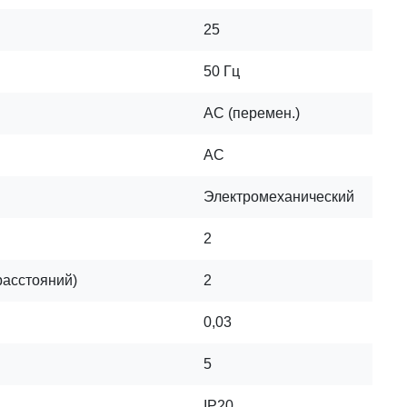
25
50 Гц
AC (перемен.)
AC
Электромеханический
2
расстояний)
2
0,03
5
IP20