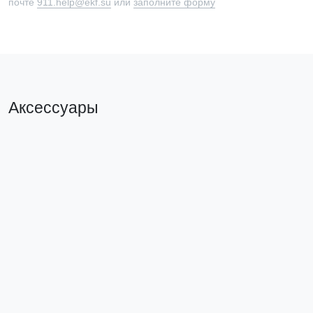
почте
911.help@ekf.su
или
заполните форму
Аксессуары