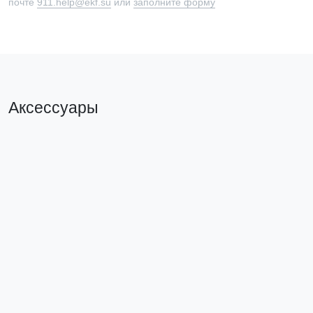
почте
911.help@ekf.su
или
заполните форму
Аксессуары