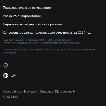
Пользовательское соглашение
Раскрытие информации
Перечень инсайдерской информации
Консолидированная финансовая отчетность за 2024 год
Наш сайт защищен с помощью reCAPTCHA и соответствует
Политике конфиденциальности
и
Условиям использования
Google.
Изображения товара носят справочный характер,
внешний вид продукции может
отличаться
EN
Адрес офиса:
г. Москва, ул. Отрадная, 2Б, строение 9
© 2026 EKF