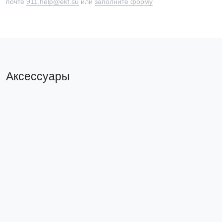
почте
911.help@ekf.su
или
заполните форму
Аксессуары