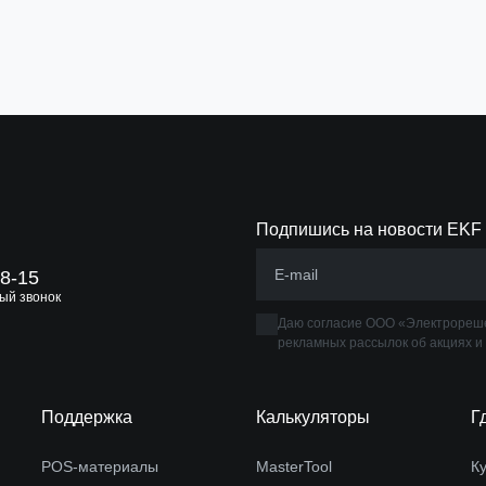
Подпишись на новости EKF
88-15
ый звонок
Даю согласие ООО «Электрореше
рекламных рассылок об акциях и
Поддержка
Калькуляторы
Г
POS-материалы
MasterTool
К