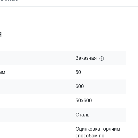
я
Заказная
 мм
50
600
50x600
Сталь
Оцинковка горячим
способом по