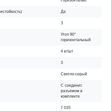
Горизонтальн.
нестойкость)
Да
3
Угол 90°
горизонтальный
4 кг/шт
3
Светло-серый
С соединит.
разъемом в
комплекте
7 035