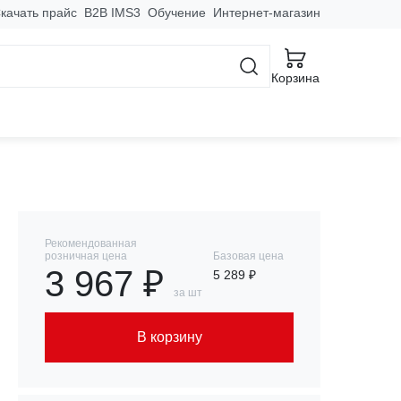
качать прайс
B2B IMS3
Обучение
Интернет-магазин
ксессуары для лестничного лотка M-Line
Углы лестничные
Корзина
а 50x600 мм EKF
Рекомендованная
розничная цена
Базовая цена
3 967 ₽
5 289 ₽
за шт
В корзину