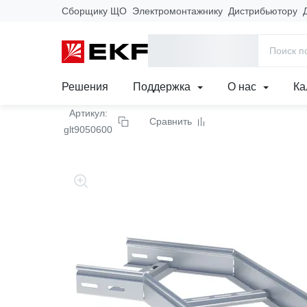
Сборщику ЩО
Электромонтажнику
Дистрибьютору
Главная
Продукция
Кабеленесущие системы
Лотки метал
Угол 90 град. горизонт
Решения
Поддержка
О нас
Ка
Артикул:
Сравнить
glt9050600