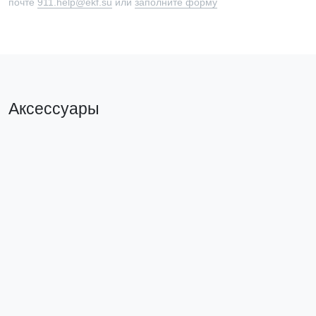
почте
911.help@ekf.su
или
заполните форму
Аксессуары