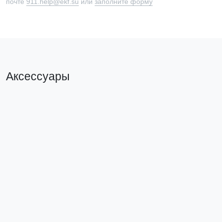
почте
911.help@ekf.su
или
заполните форму
Аксессуары