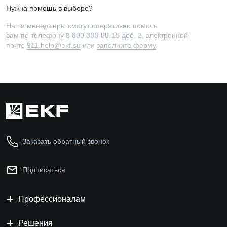
Нужна помощь в выборе?
Наши менеджеры смогут оперативно помочь
вам по телефону
8 800 333-88-15 доб. 2
, электронной
почте
911.help@ekf.su
или
заполните форму
Заказать обратный звонок
Подписаться
Профессионалам
Решения