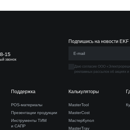
Подпишись на новости EKF
88-15
ый звонок
Даю согласие ООО «Электрореше
рекламных рассылок об акциях и
Поддержка
Калькуляторы
Г
POS-материалы
MasterTool
К
Презентации продукции
MasterCost
Инструменты ТИМ
МастерКупол
и САПР
MasterTray