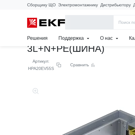
Сборщику ЩО
Электромонтажнику
Дистрибьютору
Главная
Продукция
Угловая вертикальная 
Решения
Поддержка
О нас
Ка
3L+N+PE(ШИНА)
Артикул:
Сравнить
HPA20EV55S