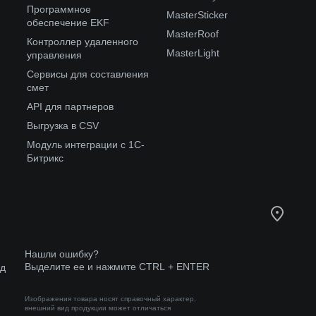
Программное
MasterSticker
обеспечение EKF
MasterRoof
Контроллер удаленного
MasterLight
управления
Сервисы для составления
смет
API для партнеров
Выгрузка в CSV
Модуль интеграции с 1С-
Битрикс
Нашли ошибку?
Выделите ее и нажмите CTRL + ENTER
од
Изображения товара носят справочный характер,
внешний вид продукции может отличаться