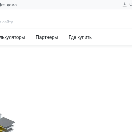
С
Для дома
секция c нестандартным плечо
лькуляторы
Партнеры
Где купить