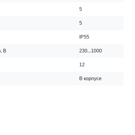
5
5
IP55
, В
230...1000
12
В корпусе