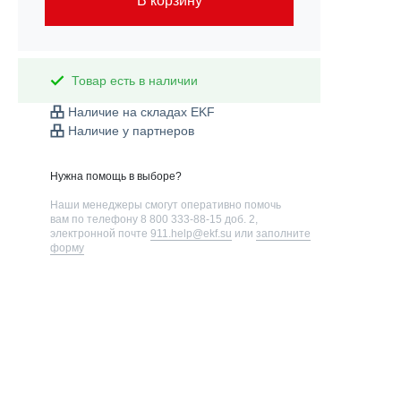
В корзину
Товар есть в наличии
Наличие на складах EKF
Наличие у партнеров
Нужна помощь в выборе?
Наши менеджеры смогут оперативно помочь
вам по телефону
8 800 333-88-15 доб. 2
,
электронной почте
911.help@ekf.su
или
заполните
форму