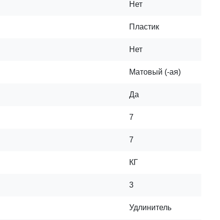
Нет
Пластик
Нет
Матовый (-ая)
Да
7
7
КГ
3
Удлинитель