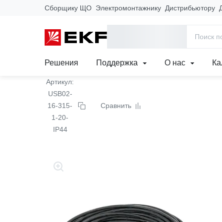
Сборщику ЩО
Электромонтажнику
Дистрибьютору
Главная
Продукция
Электроустановочные изделия
Удлин
Удлинитель "Зевс 2.0" 
Решения
Поддержка
О нас
Ка
Артикул:
USB02-
16-315-
Сравнить
1-20-
IP44