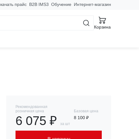
качать прайс
B2B IMS3
Обучение
Интернет-магазин
Корзина
6А/3,5кВт IP44 PROxima
Рекомендованная
розничная цена
Базовая цена
6 075 ₽
8 100 ₽
за шт