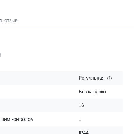
ть отзыв
я
Регулярная
Без катушки
16
ющим контактом
1
IP44