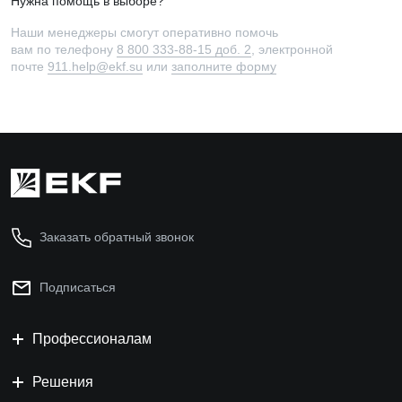
Нужна помощь в выборе?
Наши менеджеры смогут оперативно помочь
вам по телефону
8 800 333-88-15 доб. 2
, электронной
почте
911.help@ekf.su
или
заполните форму
Заказать обратный звонок
Подписаться
Профессионалам
Решения