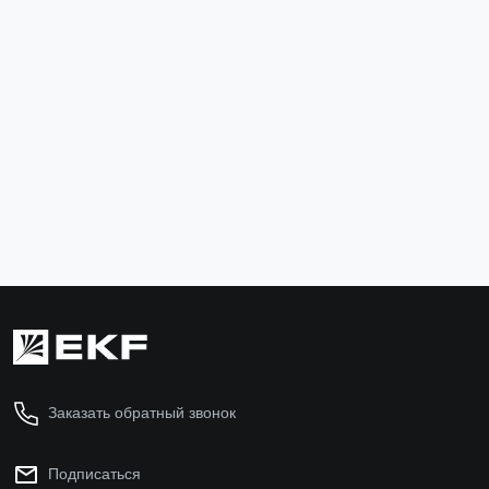
Муфта гибкая труба-труба (50 мм) IP44 (10 шт.)
EKF-Plast
mtt-50
204 ₽
В корзину
Заказать обратный звонок
Подписаться