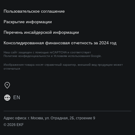
Пользовательское соглашение
Раскрытие информации
Перечень инсайдерской информации
Консолидированная финансовая отчетность за 2024 год
Наш сайт защищен с помощью reCAPTCHA и соответствует
Политике конфиденциальности
и
Условиям использования
Google.
Изображения товара носят справочный характер,
внешний вид продукции может
отличаться
EN
Адрес офиса:
г. Москва, ул. Отрадная, 2Б, строение 9
© 2026 EKF