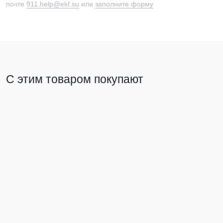
почте
911.help@ekf.su
или
заполните форму
С этим товаром покупают