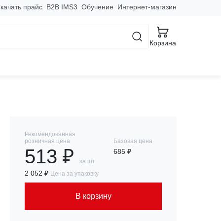
качать прайс
B2B IMS3
Обучение
Интернет-магазин
 крепежи
Такелаж
Корзина
Рекомендованная
розничная цена
Базовая цена
513 ₽
685 ₽
за шт
2 052 ₽
Цена за упаковку
В корзину