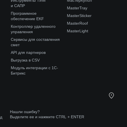
Инструменты ТИМ
МастерКупол
и САПР
MasterTray
Программное
MasterSticker
обеспечение EKF
MasterRoof
Контроллер удаленного
MasterLight
управления
Сервисы для составления
смет
API для партнеров
Выгрузка в CSV
Модуль интеграции с 1С-
Битрикс
Нашли ошибку?
Выделите ее и нажмите CTRL + ENTER
од