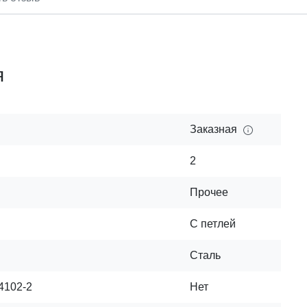
я
Заказная
2
Прочее
С петлей
Сталь
4102-2
Нет