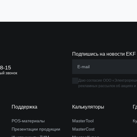
Подпишись на новости EKF
88-15
ый звонок
Даю согласие ООО «Электрореше
рекламных рассылок об акциях и
Поддержка
Калькуляторы
Г
POS-материалы
MasterTool
К
Презентации продукции
MasterCost