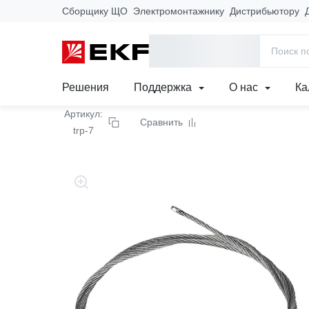
Сборщику ЩО
Электромонтажнику
Дистрибьютору
Главная
Продукция
Кабеленесущие системы
Лотки метал
Трос стальной с петлей
Решения
Поддержка
О нас
Ка
Артикул:
Сравнить
trp-7