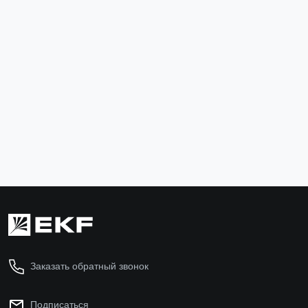
Трехфазное реле напряжения и тока с дисп.
MRVA-3 63A EKF
MRVA-3-63A
Нет в наличии
Подписаться
Заказать обратный звонок
Подписаться