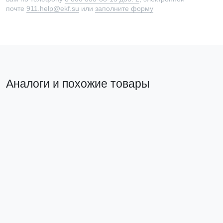
почте
911.help@ekf.su
или
заполните форму
Аналоги и похожие товары
Прямой аналог