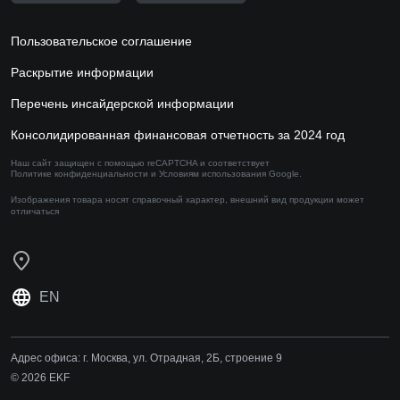
Пользовательское соглашение
Раскрытие информации
Перечень инсайдерской информации
Консолидированная финансовая отчетность за 2024 год
Наш сайт защищен с помощью reCAPTCHA и соответствует
Политике конфиденциальности
и
Условиям использования
Google.
Изображения товара носят справочный характер,
внешний вид продукции может
отличаться
EN
Адрес офиса:
г. Москва, ул. Отрадная, 2Б, строение 9
© 2026 EKF