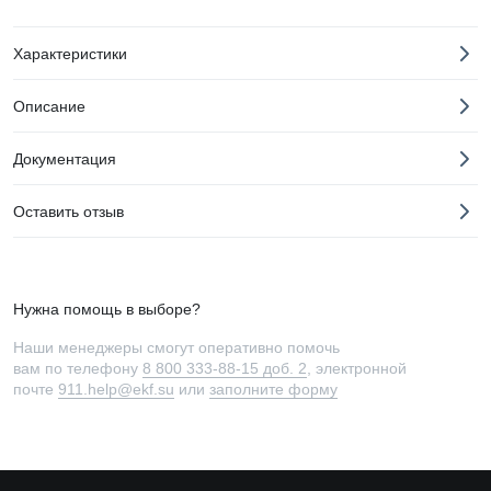
Характеристики
Описание
Документация
Оставить отзыв
Нужна помощь в выборе?
Наши менеджеры смогут оперативно помочь
вам по телефону
8 800 333-88-15 доб. 2
, электронной
почте
911.help@ekf.su
или
заполните форму