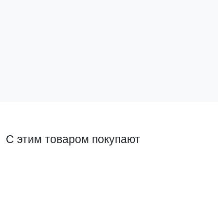
Комплект зажимов «крокодил» TLA3102 EKF Expert
TLA3102
1 006 ₽
В корзину
С этим товаром покупают