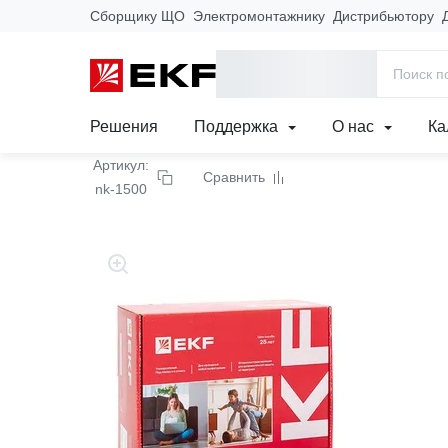
Сборщику ЩО
Электромонтажнику
Дистрибьютору
Главная
Продукция
Системы обогрева
Теплые полы и бы
Теплый пол (нагревате
Решения
Поддержка
О нас
Ка
Артикул:
Сравнить
nk-1500