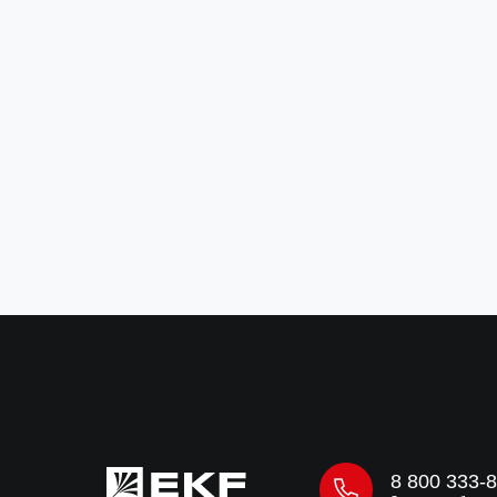
Болт шестигранный М8x40 DIN 933
TDZ EKF
Артикул:
b6grm8x40-TDZ
18 ₽
за шт
В корзину
8 800 333-