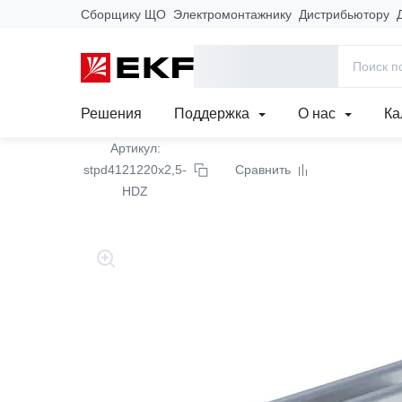
Сборщику ЩО
Электромонтажнику
Дистрибьютору
Главная
Продукция
Кабеленесущие системы
Лотки метал
STRUT-профиль двойно
Решения
Поддержка
О нас
Ка
Артикул:
stpd4121220x2,5-
Сравнить
HDZ