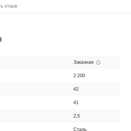
ть отзыв
я
Заказная
2 200
42
41
2,5
Сталь