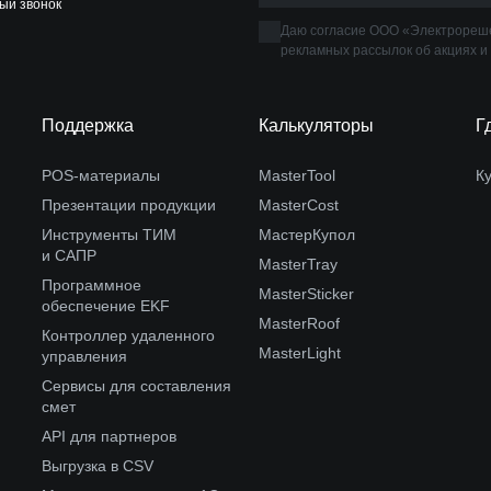
ый звонок
Даю согласие ООО «Электрореше
рекламных рассылок об акциях и
Поддержка
Калькуляторы
Г
POS-материалы
MasterTool
К
Презентации продукции
MasterCost
Инструменты ТИМ
МастерКупол
и САПР
MasterTray
Программное
MasterSticker
обеспечение EKF
MasterRoof
Контроллер удаленного
MasterLight
управления
Сервисы для составления
смет
API для партнеров
Выгрузка в CSV