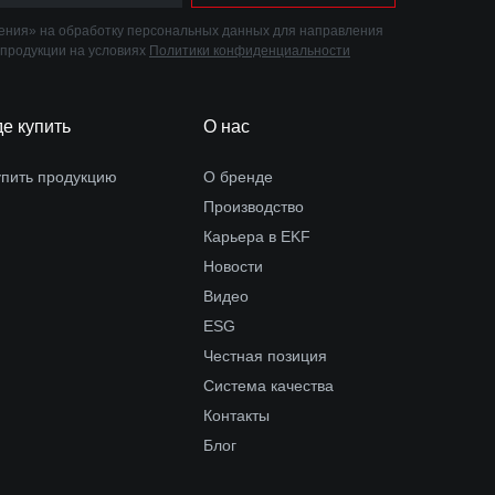
ния» на обработку персональных данных для направления
 продукции на условиях
Политики конфиденциальности
де купить
О нас
упить продукцию
О бренде
Производство
Карьера в EKF
Новости
Видео
ESG
Честная позиция
Система качества
Контакты
Блог