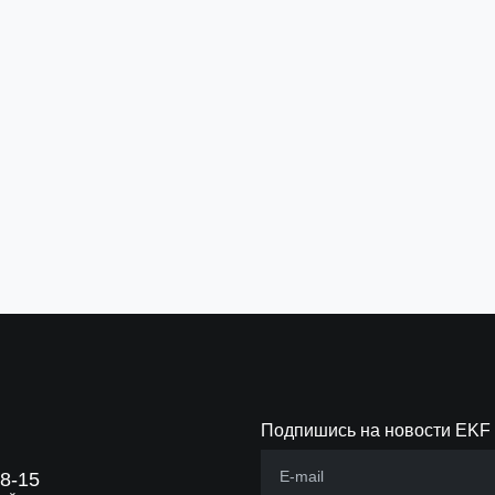
Гайка шестигранная М8 DIN 934 TDZ
STRUT-пл
EKF
EKF
Артикул:
g6grm8-TDZ
Артикул:
st
5 ₽
400 ₽
за шт
з
В корзину
В 
Подпишись на новости EKF
88-15