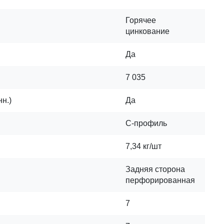
Горячее
цинкование
Да
7 035
н.)
Да
С-профиль
7,34 кг/шт
Задняя сторона
перфорированная
7