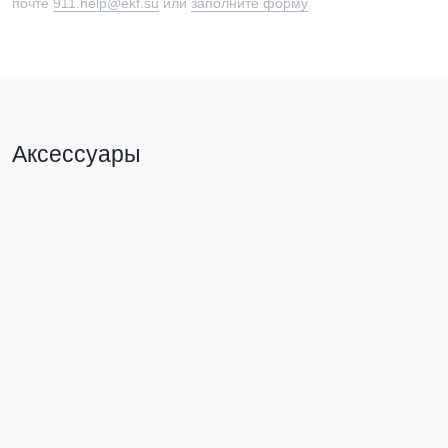
почте
911.help@ekf.su
или
заполните форму
Аксессуары