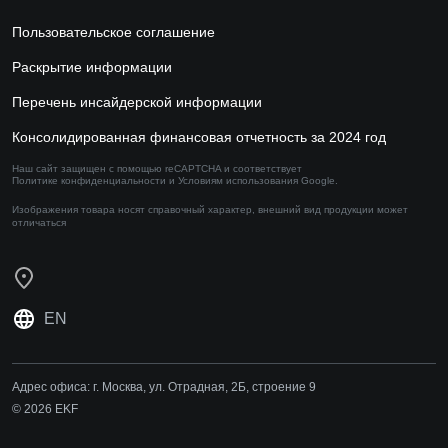
Пользовательское соглашение
Раскрытие информации
Перечень инсайдерской информации
Консолидированная финансовая отчетность за 2024 год
Наш сайт защищен с помощью reCAPTCHA и соответствует
Политике конфиденциальности
и
Условиям использования
Google.
Изображения товара носят справочный характер,
внешний вид продукции может
отличаться
EN
Адрес офиса:
г. Москва, ул. Отрадная, 2Б, строение 9
© 2026 EKF