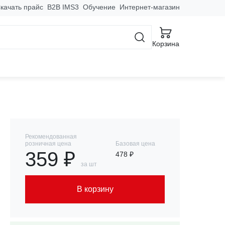
качать прайс
B2B IMS3
Обучение
Интернет-магазин
обы
Корзина
ная) EKF
Рекомендованная
розничная цена
Базовая цена
359 ₽
478 ₽
за шт
В корзину