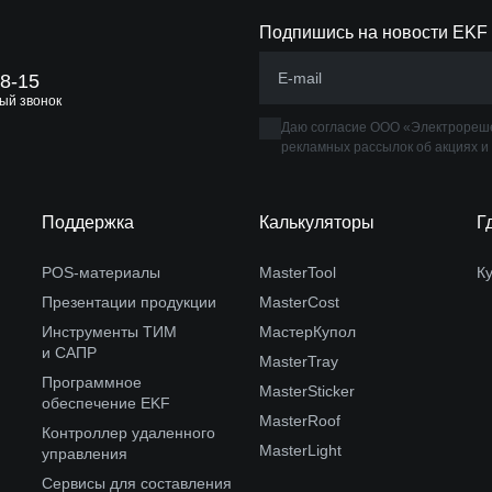
Подпишись на новости EKF
88-15
ый звонок
Даю согласие ООО «Электрореше
рекламных рассылок об акциях и
Поддержка
Калькуляторы
Г
POS-материалы
MasterTool
К
Презентации продукции
MasterCost
Инструменты ТИМ
МастерКупол
и САПР
MasterTray
Программное
MasterSticker
обеспечение EKF
MasterRoof
Контроллер удаленного
MasterLight
управления
Сервисы для составления