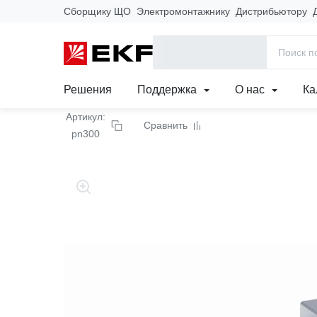
Сборщику ЩО
Электромонтажнику
Дистрибьютору
Главная
Продукция
Кабеленесущие системы
Лотки метал
Скоба подвеса нижняя 3
Решения
Поддержка
О нас
Ка
Артикул:
Сравнить
pn300