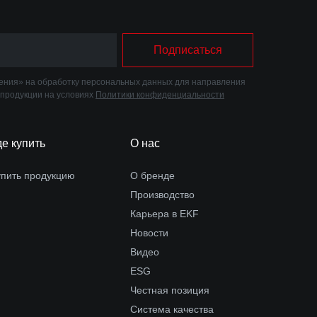
Подписаться
ния» на обработку персональных данных для направления
 продукции на условиях
Политики конфиденциальности
де купить
О нас
упить продукцию
О бренде
Производство
Карьера в EKF
Новости
Видео
ESG
Честная позиция
Система качества