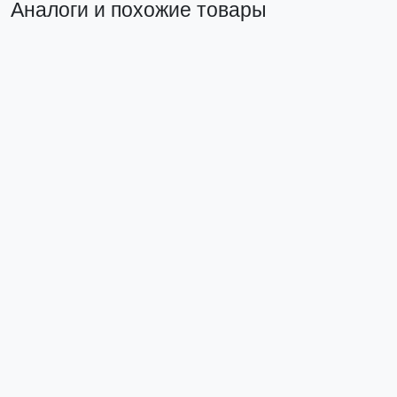
Аналоги и похожие товары
Прямой аналог
Щит учетно-распред. навесной пластик ЩУРн-П
3/11 (494x300x136) IP55 EKF PROxima
pb-3/11-55
4 213 ₽