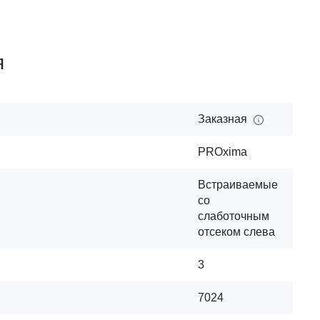
я
Заказная
PROxima
Встраиваемые
со
слаботочным
отсеком слева
3
7024