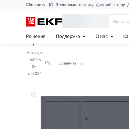
Сборщику ЩО
Электромонтажнику
Дистрибьютору
Главная
Продукция
Щиты, корпуса и комплектующие
Мет
Нестандартные ЩЭ и комплектующие
Решения
Поддержка
О нас
Ка
Щит этажный 3 кв. сла
Артикул:
mb29-v-
Сравнить
3z-
ral7024