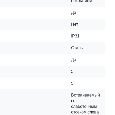
покрытием
Да
Нет
IP31
Сталь
Да
5
5
Встраиваемый
со
слаботочным
отсеком слева