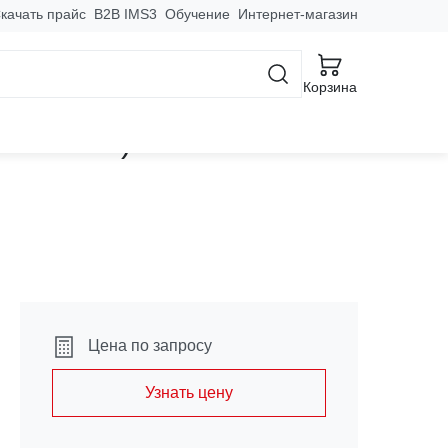
качать прайс
B2B IMS3
Обучение
Интернет-магазин
о дома
Щиты этажные
Корзина
x950x150) EKF PROxima
Цена по запросу
Узнать цену