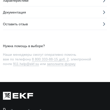
Характеристики
Документация
Оставить отзыв
Нужна помощь в выборе?
Наши менеджеры смогут оперативно помочь
вам по телефону
8 800 333-88-15 доб. 2
, электронной
почте
911.help@ekf.su
или
заполните форму