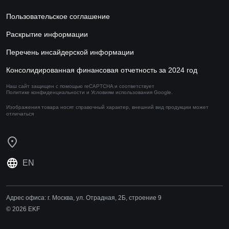
Пользовательское соглашение
Раскрытие информации
Перечень инсайдерской информации
Консолидированная финансовая отчетность за 2024 год
Наш сайт защищен с помощью reCAPTCHA и соответствует
Политике конфиденциальности
и
Условиям использования
Google.
Изображения товара носят справочный характер,
внешний вид продукции может
отличаться
EN
Адрес офиса:
г. Москва, ул. Отрадная, 2Б, строение 9
© 2026 EKF