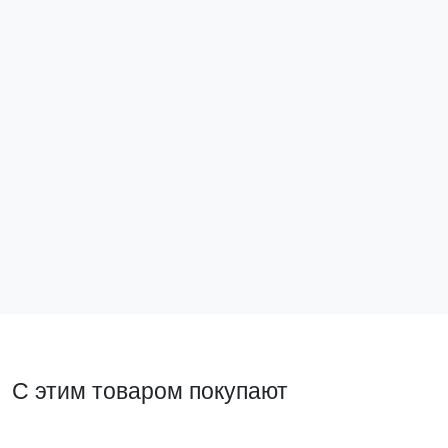
Комплект для управления через дверь
рубильниками-выключателями (без рукоятки)
PowerSwitch 1000-4000 А EKF
psds-ls-1000-3150
5 406 ₽
В корзину
С этим товаром покупают