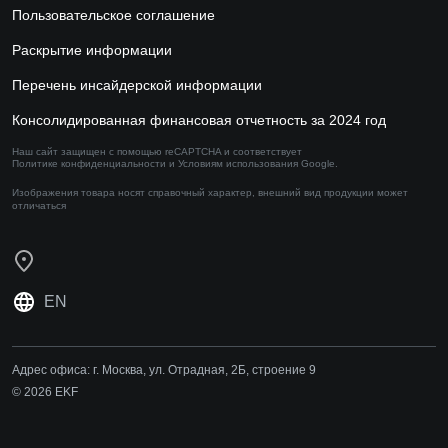
Пользовательское соглашение
Раскрытие информации
Перечень инсайдерской информации
Консолидированная финансовая отчетность за 2024 год
Наш сайт защищен с помощью reCAPTCHA и соответствует
Политике конфиденциальности
и
Условиям использования
Google.
Изображения товара носят справочный характер,
внешний вид продукции может
отличаться
EN
Адрес офиса:
г. Москва, ул. Отрадная, 2Б, строение 9
© 2026 EKF