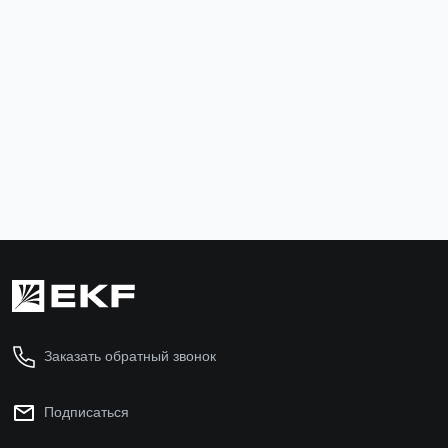
Рубильник 250A 3P реверсивный без рукоятки
управления TwinBlock EKF
tb-s-250-3p-rev
25 182 ₽
В корзину
Заказать обратный звонок
Подписаться