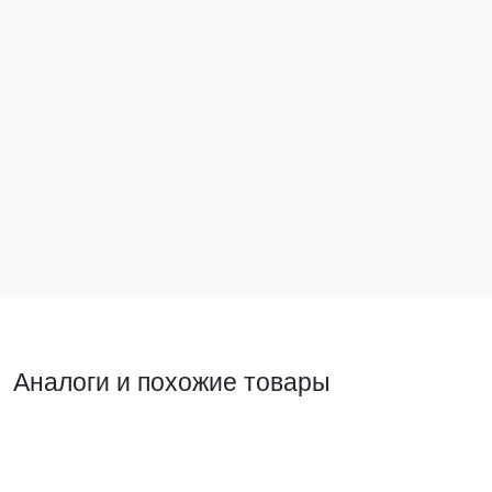
Вилка переносная 015 3Р+РЕ+N 16А 380В IP44
EKF
ps-015-16-380
Нет в наличии
Подписаться
Аналоги и похожие товары
Похожий товар