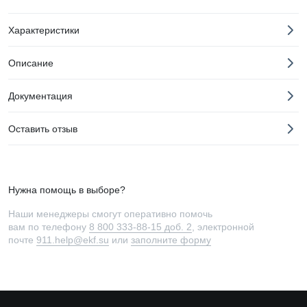
Характеристики
Описание
Документация
Оставить отзыв
Нужна помощь в выборе?
Наши менеджеры смогут оперативно помочь
вам по телефону
8 800 333-88-15 доб. 2
, электронной
почте
911.help@ekf.su
или
заполните форму