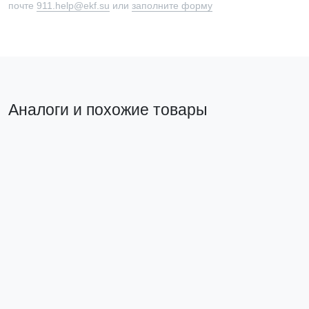
почте
911.help@ekf.su
или
заполните форму
Аналоги и похожие товары
Похожий товар