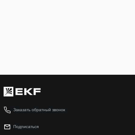
Разъединитель РЕ19-37-31140 400А EKF
re19-3731140
15 162 ₽
В корзину
Заказать обратный звонок
Подписаться