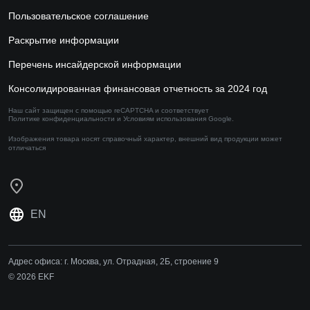
Пользовательское соглашение
Раскрытие информации
Перечень инсайдерской информации
Консолидированная финансовая отчетность за 2024 год
Наш сайт защищен с помощью reCAPTCHA и соответствует
Политике конфиденциальности
и
Условиям использования
Google.
Изображения товара носят справочный характер,
внешний вид продукции может
отличаться
EN
Адрес офиса:
г. Москва, ул. Отрадная, 2Б, строение 9
© 2026 EKF