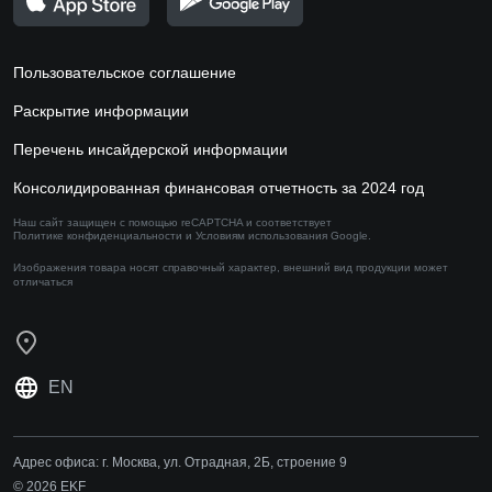
Пользовательское соглашение
Раскрытие информации
Перечень инсайдерской информации
Консолидированная финансовая отчетность за 2024 год
Наш сайт защищен с помощью reCAPTCHA и соответствует
Политике конфиденциальности
и
Условиям использования
Google.
Изображения товара носят справочный характер,
внешний вид продукции может
отличаться
EN
Адрес офиса:
г. Москва, ул. Отрадная, 2Б, строение 9
© 2026 EKF