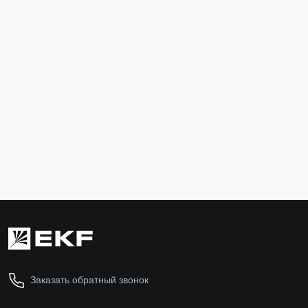
Парапетный кабельный канал (105x50) (8 м) EKF
C-Line
kk-105-50
819 ₽
В корзину
Заказать обратный звонок